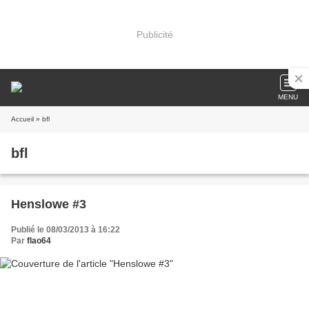
Publicité
MENU
Accueil
» bfl
bfl
Henslowe #3
Publié le 08/03/2013 à 16:22
Par
flao64