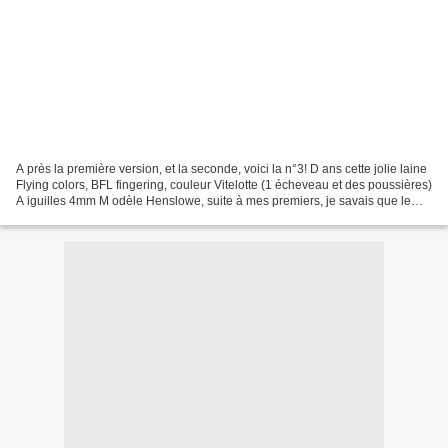
A près la première version, et la seconde, voici la n°3! D ans cette jolie laine
Flying colors, BFL fingering, couleur Vitelotte (1 écheveau et des poussières)
A iguilles 4mm M odèle Henslowe, suite à mes premiers, je savais que le
bord de la partie en...