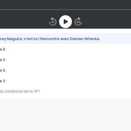
bey Maguire, c'est lui ! Rencontre avec Damien Witecka
e 6
e 5
e 4
e 3
s créatrices de la VF !
e 2
e 1
e Mektoub My Love arrive enfin ! Rencontre avec Shaïn Boumedine et Sal