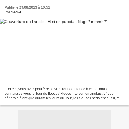
Publié le 29/08/2013 à 10:51
Par
flao64
C et été, vous avez peut être suivi le Tour de France à vélo... mais
connaissez vous le Tour de fleece? Fleece = toison en anglais. L 'idée
générale étant que durant les jours du Tour, les fileuses pédalent aussi, mais
sur leurs rouets. C ette année,...