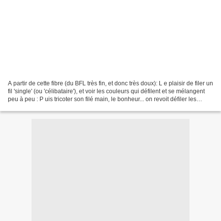
A partir de cette fibre (du BFL très fin, et donc très doux): L e plaisir de filer un
fil 'single' (ou 'célibataire'), et voir les couleurs qui défilent et se mélangent
peu à peu : P uis tricoter son filé main, le bonheur... on revoit défiler les
couleurs,...