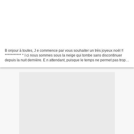
B onjour à toutes, J e commence par vous souhaiter un très joyeux noël !!
*********** * I ci nous sommes sous la neige qui tombe sans discontinuer
depuis la nuit dernière. E n attendant, puisque le temps ne permet pas trop
de sortir, je soumet ma famille...