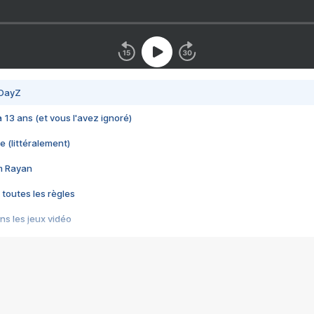
 DayZ
 a 13 ans (et vous l'avez ignoré)
e (littéralement)
im Rayan
 toutes les règles
s les jeux vidéo
us choquant de Rockstar ? - Le scandale BULLY
e plus moche de Steam
du RÊVE tourne au CAUCHEMAR