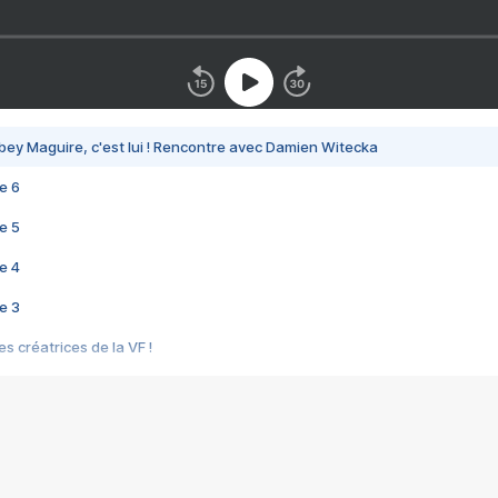
bey Maguire, c'est lui ! Rencontre avec Damien Witecka
e 6
e 5
e 4
e 3
s créatrices de la VF !
e 2
e 1
e Mektoub My Love arrive enfin ! Rencontre avec Shaïn Boumedine et Sal