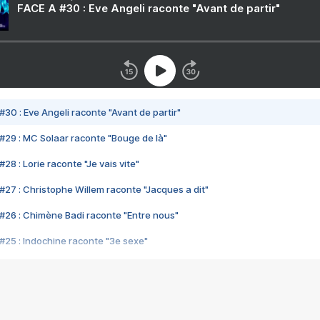
FACE A #30 : Eve Angeli raconte "Avant de partir"
#30 : Eve Angeli raconte "Avant de partir"
#29 : MC Solaar raconte "Bouge de là"
28 : Lorie raconte "Je vais vite"
#27 : Christophe Willem raconte "Jacques a dit"
#26 : Chimène Badi raconte "Entre nous"
#25 : Indochine raconte "3e sexe"
#24 : Zaho raconte "C'est chelou"
#23 : Patrick Bruel raconte "Au café des délices"
#22 : Kyo raconte "Le chemin"