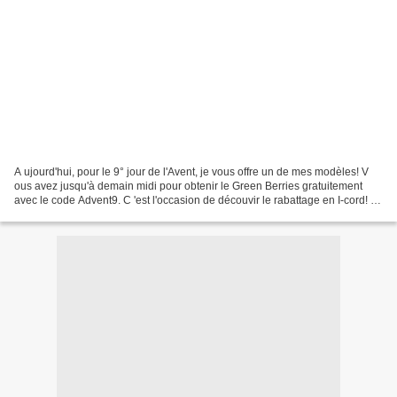
A ujourd'hui, pour le 9° jour de l'Avent, je vous offre un de mes modèles! V
ous avez jusqu'à demain midi pour obtenir le Green Berries gratuitement
avec le code Advent9. C 'est l'occasion de découvir le rabattage en I-cord! T
rès bonne journée et à demain...