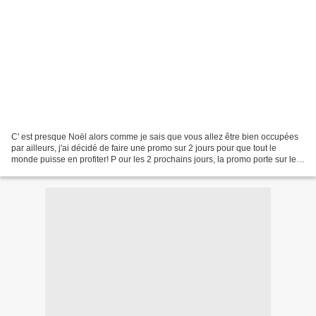
C' est presque Noël alors comme je sais que vous allez être bien occupées
par ailleurs, j'ai décidé de faire une promo sur 2 jours pour que tout le
monde puisse en profiter! P our les 2 prochains jours, la promo porte sur le
nouveau châle Double You (W)....