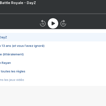
 Battle Royale - DayZ
 DayZ
 a 13 ans (et vous l'avez ignoré)
e (littéralement)
im Rayan
 toutes les règles
s les jeux vidéo
us choquant de Rockstar ? - Le scandale BULLY
e plus moche de Steam
du RÊVE tourne au CAUCHEMAR