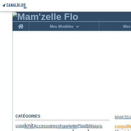
Home
Mes Modèles
Mes 
CATÉGORIES
MAM'ZELL
knit
shawlette
Accessoires
bleu
violet
gris
Plaid
coquill