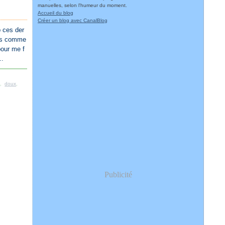
manuelles, selon l'humeur du moment.
Accueil du blog
Créer un blog avec CanalBlog
p ces der
les comme
pour me f
..
t
,
doux
,
Publicité