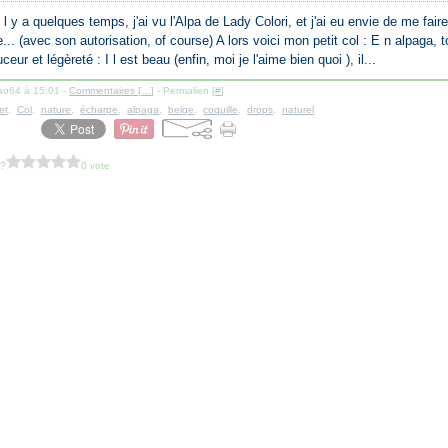
I l y a quelques temps, j'ai vu l'Alpa de Lady Colori, et j'ai eu envie de me fai
e... (avec son autorisation, of course) A lors voici mon petit col : E n alpaga, 
uceur et légèreté : I l est beau (enfin, moi je l'aime bien quoi ), il...
lao64 à 15:01 -
Commentaires [
…
]
- Permalien [
#
]
et
,
Col
,
nature
,
écharpe
,
alpaga
,
beige
,
coquille
,
drops
,
naturel
 ?
0 vote