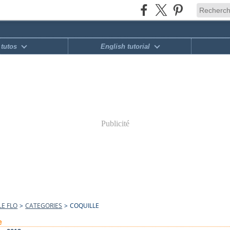
tutos
English tutorial
Publicité
E FLO
>
CATEGORIES
>
COQUILLE
e