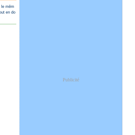
re le mêm
tout en do
Publicité