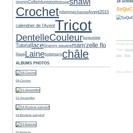
shawl
18 octob
promo
rose
Col
teinture
rayures
Crochet
SoQuCo 
Avent2015
écharpe
mitaines
Tricot
calendrier de l'Avent
Couleur
Dentelle
turquoise
lace
mam'zelle flo
Posté par f
Tutorial
Granny square
châle
Tags:
Croch
Laine
holstgarn
filage
tuto
,
écru
ALBUMS PHOTOS
Vous aimez
08-Crochet
01-Aquarelles
04-Broderie babydoll
03-Babette