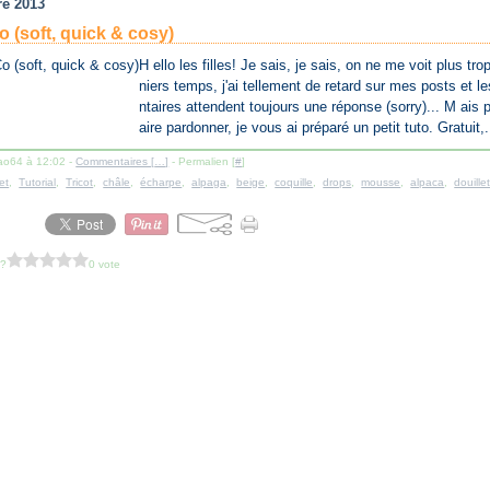
re 2013
(soft, quick & cosy)
H ello les filles! Je sais, je sais, on ne me voit plus tro
niers temps, j'ai tellement de retard sur mes posts et 
ntaires attendent toujours une réponse (sorry)... M ais 
aire pardonner, je vous ai préparé un petit tuto. Gratuit,.
lao64 à 12:02 -
Commentaires [
…
]
- Permalien [
#
]
et
,
Tutorial
,
Tricot
,
châle
,
écharpe
,
alpaga
,
beige
,
coquille
,
drops
,
mousse
,
alpaca
,
douille
 ?
0 vote