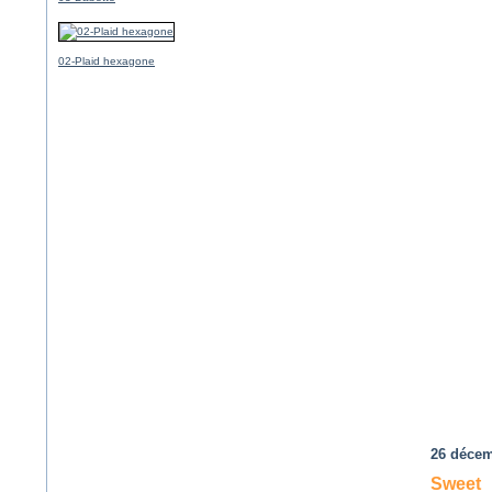
02-Plaid hexagone
26 décem
Sweet