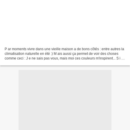
P ar moments vivre dans une vieille maison a de bons côtés : entre autres la
climatisation naturelle en été :) M ais aussi ça permet de voir des choses
comme ceci : J e ne sais pas vous, mais moi ces couleurs m'inspirent... S i je
vous mets ça: ou encore...