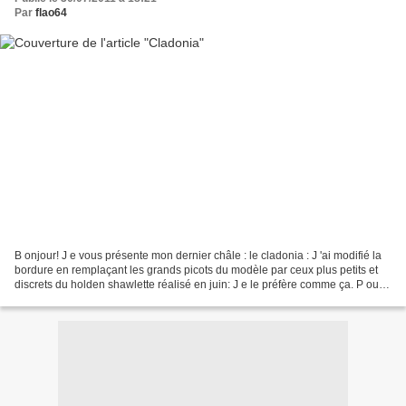
Par
flao64
B onjour! J e vous présente mon dernier châle : le cladonia : J 'ai modifié la
bordure en remplaçant les grands picots du modèle par ceux plus petits et
discrets du holden shawlette réalisé en juin: J e le préfère comme ça. P our
les détails techniques...