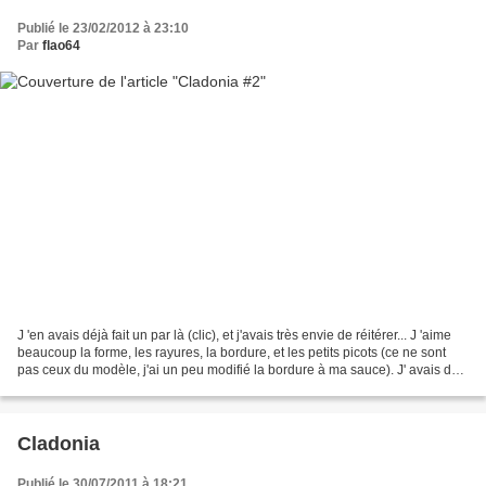
Publié le 23/02/2012 à 23:10
Par
flao64
J 'en avais déjà fait un par là (clic), et j'avais très envie de réitérer... J 'aime
beaucoup la forme, les rayures, la bordure, et les petits picots (ce ne sont
pas ceux du modèle, j'ai un peu modifié la bordure à ma sauce). J' avais de
la Noro, des...
Cladonia
Publié le 30/07/2011 à 18:21