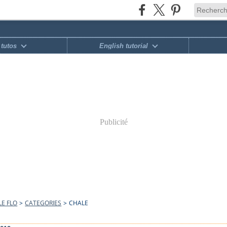
tutos
English tutorial
Publicité
E FLO
>
CATEGORIES
>
CHALE