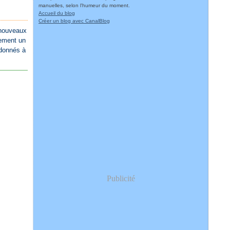
manuelles, selon l'humeur du moment.
Accueil du blog
Créer un blog avec CanalBlog
s nouveaux
lement un
 donnés à
Publicité