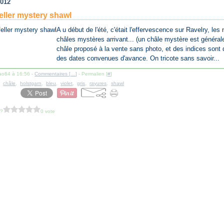
2012
ller mystery shawl
A u début de l'été, c'était l'effervescence sur Ravelry, le
châles mystères arrivant... (un châle mystère est généra
châle proposé à la vente sans photo, et des indices sont
des dates convenues d'avance. On tricote sans savoir...
lao64 à 16:56 -
Commentaires [
…
]
- Permalien [
#
]
,
châle
,
holstgarn
,
bleu
,
violet
,
gris
,
rayures
,
shawl
 ?
0 vote