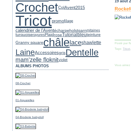
19 août 
Crochet
Avent2015
Col
Rockefe
Tricot
promo
filage
calendrier de l'Avent
écharpe
holstgarn
mitaines
Tutorial
bleu
rose
turquoise
Plaid
teinture
rayures
châle
lace
shawlette
Granny square
Posté par f
Tags:
Tricot
Dentelle
Laine
Accessoires
gris
mam'zelle flo
knit
violet
Vous aimez
ALBUMS PHOTOS
08-Crochet
01-Aquarelles
04-Broderie babydoll