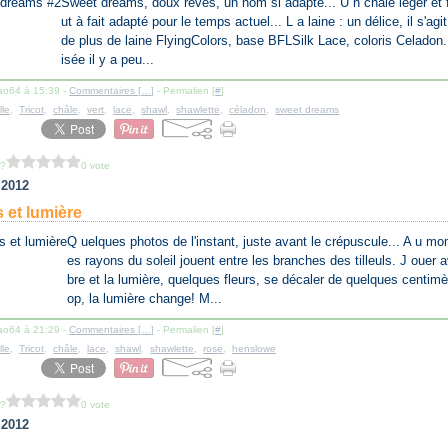
Sweet dreams, doux rêves, un nom si adapté... U n châle léger et f
ut à fait adapté pour le temps actuel... L a laine : un délice, il s'agi
de plus de laine FlyingColors, base BFLSilk Lace, coloris Celadon. 
isée il y a peu...
lao64 à 15:39 -
Commentaires [
…
]
- Permalien [
#
]
lle
,
Tricot
,
châle
,
vert
,
lace
,
shawl
,
shawlette
,
céladon
,
sweet dreams
 ?
0 vote
t 2012
 et lumière
Q uelques photos de l'instant, juste avant le crépuscule... A u mo
es rayons du soleil jouent entre les branches des tilleuls. J ouer 
bre et la lumière, quelques fleurs, se décaler de quelques centimè
op, la lumière change! M...
lao64 à 21:29 -
Commentaires [
…
]
- Permalien [
#
]
lle
,
Tricot
,
châle
,
lace
,
shawl
,
shawlette
,
rose
,
henslowe
 ?
0 vote
t 2012