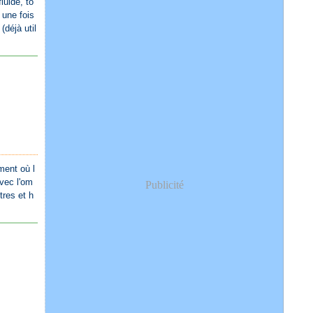
luide, to
t une fois
(déjà util
ment où l
avec l'om
Publicité
tres et h