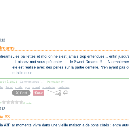
012
dreams
L es paillettes et moi on ne s'est jamais trop entendues... enfin jusqu'
: L aissez moi vous présenter : ... le Sweet Dreams!!! ... N ormaleme
èle est réalisé avec des perles sur la partie dentelle. N'en ayant pas 
e taille sous...
lao64 à 18:23 -
Commentaires [
…
]
- Permalien [
#
]
lle
,
Tricot
,
châle
,
gris
,
shawl
,
shawlette
,
paillettes
 ?
0 vote
012
ia #3
P ar moments vivre dans une vieille maison a de bons côtés : entre autre