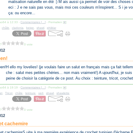
matisation naturelle en été :) M ais aussi ça permet de voir des chose
eci : J e ne sais pas vous, mais moi ces couleurs m'inspirent... S i je 
ça: ou encore...
lao64 à 12:33 -
Commentaires [
…
]
- Permalien [
#
]
,
châle
,
cladonia
,
beige
,
shawl
,
phildar
 ?
0 vote
012
een!
H ello my lovelies! (je voulais faire un salut en français mais ça fait tell
che : salut mes petites chéries... non mais vraiment!) A ujourd'hui, je suis
peine de choisir la catégorie de ce post. Au choix : teinture, tricot, crochet
lao64 à 19:19 -
Commentaires [
…
]
- Permalien [
#
]
et
,
Tricot
,
châle
,
teinture
,
vert
,
shawl
,
shawlette
 ?
0 vote
012
et cachemire
S uite à ma première expérience de crochet tunisien (l'écharpe 