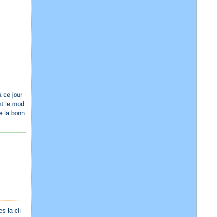
à ce jour
nt le mod
de la bonn
s la cli