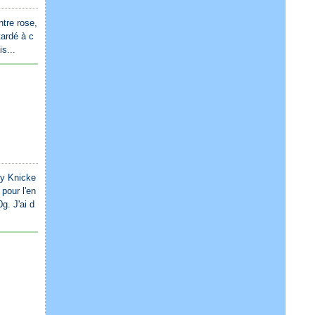
ntre rose,
tardé à c
s...
ly Knicke
pour l'en
g. J'ai d