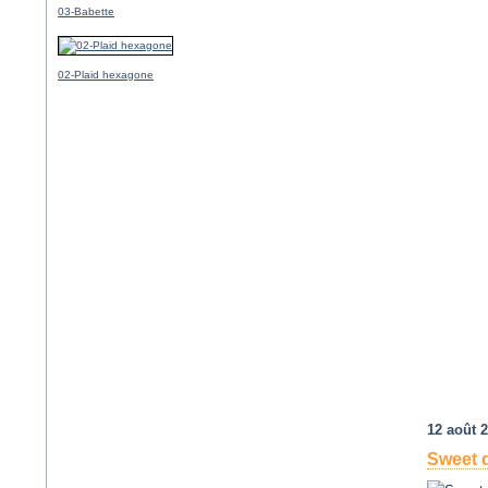
03-Babette
02-Plaid hexagone
12 août 
Sweet 