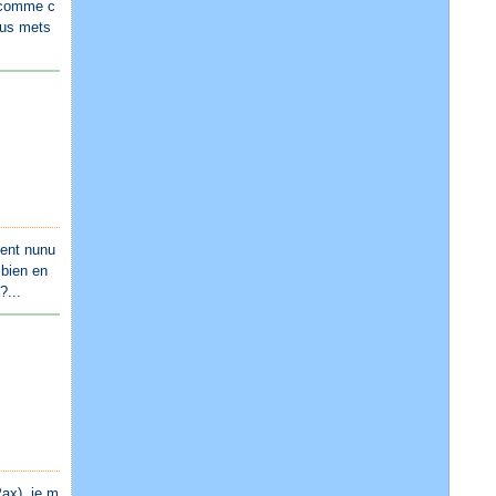
s comme c
vous mets
ement nunu
 bien en
?...
Pax), je m