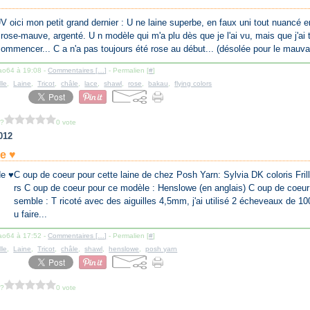
V oici mon petit grand dernier : U ne laine superbe, en faux uni tout nuancé e
rose-mauve, argenté. U n modèle qui m'a plu dès que je l'ai vu, mais que j'ai 
ommencer... C a n'a pas toujours été rose au début... (désolée pour le mauvai
lao64 à 19:08 -
Commentaires [
…
]
- Permalien [
#
]
lle
,
Laine
,
Tricot
,
châle
,
lace
,
shawl
,
rose
,
bakau
,
flying colors
 ?
0 vote
012
e ♥
C oup de coeur pour cette laine de chez Posh Yarn: Sylvia DK coloris Fril
rs C oup de coeur pour ce modèle : Henslowe (en anglais) C oup de coeur 
semble : T ricoté avec des aiguilles 4,5mm, j'ai utilisé 2 écheveaux de 100
u faire...
lao64 à 17:52 -
Commentaires [
…
]
- Permalien [
#
]
lle
,
Laine
,
Tricot
,
châle
,
shawl
,
henslowe
,
posh yarn
 ?
0 vote