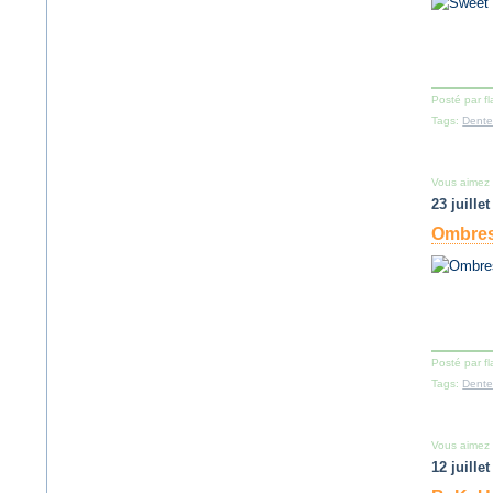
Posté par f
Tags:
Dente
Vous aimez
23 juille
Ombres
Posté par f
Tags:
Dente
Vous aimez
12 juille