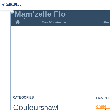
Home
Mes Modèles
Mes 
CATÉGORIES
MAM'ZELL
Couleur
shawl
chale