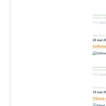
Posté par f
Tags:
Tricot
Vous aimez
24 mai 2
GrRrrr
Posté par f
Tags:
Croch
Vous aimez
14 mai 2
Vénus 