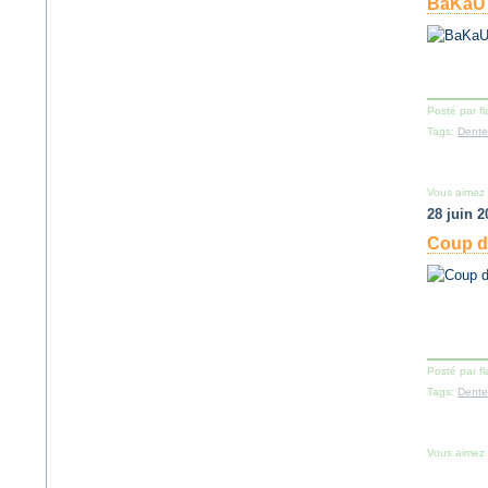
BaKaU
Posté par f
Tags:
Dente
Vous aimez
28 juin 2
Coup d
Posté par f
Tags:
Dente
Vous aimez