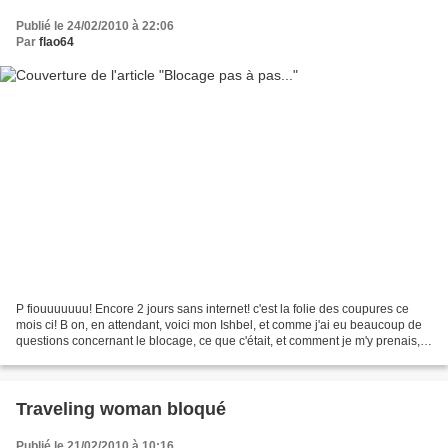
Publié le 24/02/2010 à 22:06
Par
flao64
P fiouuuuuuu! Encore 2 jours sans internet! c'est la folie des coupures ce
mois ci! B on, en attendant, voici mon Ishbel, et comme j'ai eu beaucoup de
questions concernant le blocage, ce que c'était, et comment je m'y prenais,
voici quelques explications...
Traveling woman bloqué
Publié le 21/02/2010 à 10:16