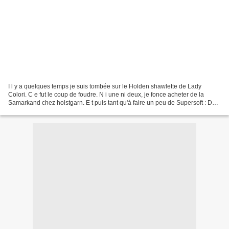
I l y a quelques temps je suis tombée sur le Holden shawlette de Lady
Colori. C e fut le coup de foudre. N i une ni deux, je fonce acheter de la
Samarkand chez holstgarn. E t puis tant qu'à faire un peu de Supersoft : D
ébut du tricot tout en douceur...