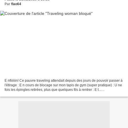
Par
flao64
E nfiiiiiin! Ce pauvre traveling attendait depuis des jours de pouvoir passer à
l'étirage : E n cours de blocage sur mon tapis de gym (super pratique) : U ne
fois les épingles retirées, plus que quelques fils à rentrer : E t...
TâDâMmMm!! C 'est mon premier...