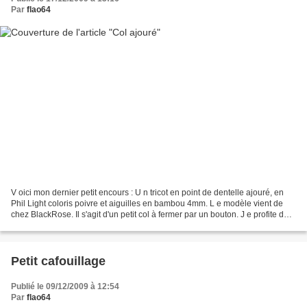
Par
flao64
V oici mon dernier petit encours : U n tricot en point de dentelle ajouré, en
Phil Light coloris poivre et aiguilles en bambou 4mm. L e modèle vient de
chez BlackRose. Il s'agit d'un petit col à fermer par un bouton. J e profite de
ce post pour remercier...
Petit cafouillage
Publié le 09/12/2009 à 12:54
Par
flao64