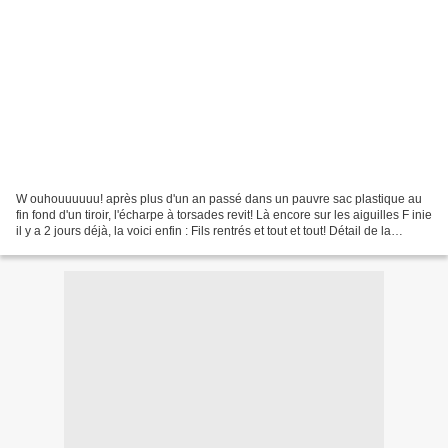
W ouhouuuuuu! après plus d'un an passé dans un pauvre sac plastique au
fin fond d'un tiroir, l'écharpe à torsades revit! Là encore sur les aiguilles F inie
il y a 2 jours déjà, la voici enfin : Fils rentrés et tout et tout! Détail de la
torsade Du point...