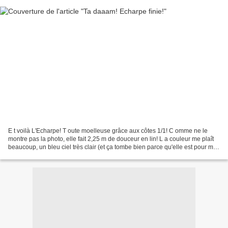
E t voilà L'Echarpe! T oute moelleuse grâce aux côtes 1/1! C omme ne le
montre pas la photo, elle fait 2,25 m de douceur en lin! L a couleur me plaît
beaucoup, un bleu ciel très clair (et ça tombe bien parce qu'elle est pour moi
:) A ssez longue pour...