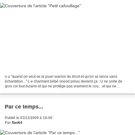
o u "quand on veut se la jouer warrior du tricot et qu'on se lance sans
échantillon..." L e charmant bébé snood prévu devient ça : U ne sorte de
gros col tout bizarre et qui ne protège pas vraiment le cou... et qui ne
ressemble même plus à un snood. P...
Par ce temps...
Publié le 03/12/2009 à 18:00
Par
flao64