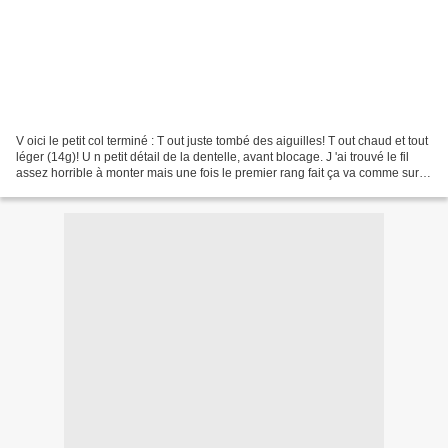
V oici le petit col terminé : T out juste tombé des aiguilles! T out chaud et tout
léger (14g)! U n petit détail de la dentelle, avant blocage. J 'ai trouvé le fil
assez horrible à monter mais une fois le premier rang fait ça va comme sur
des roulettes....