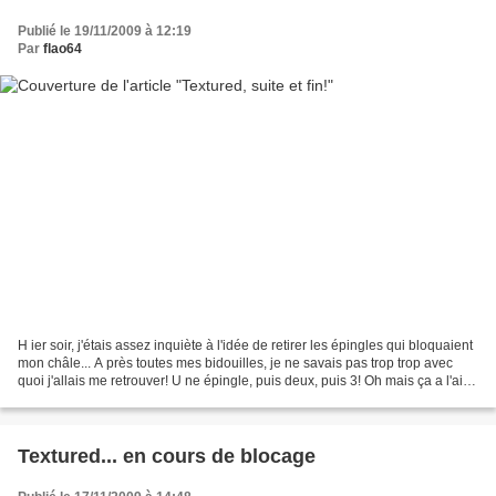
Publié le 19/11/2009 à 12:19
Par
flao64
H ier soir, j'étais assez inquiète à l'idée de retirer les épingles qui bloquaient
mon châle... A près toutes mes bidouilles, je ne savais pas trop trop avec
quoi j'allais me retrouver! U ne épingle, puis deux, puis 3! Oh mais ça a l'air
de tenir! C houette!...
Textured... en cours de blocage