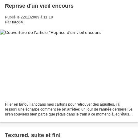
Reprise d'un vieil encours
Publié le 22/11/2009 à 11:10
Par
flao64
H ier en farfouillant dans mes cartons pour retrouver des aiguilles, j'ai
ressorti une écharpe commencée (et arrêtée) un jour de l'année dernière! Je
m'en souviens bien parce que j'étais dans le train à ce moment là, et j'étais
l'attraction du wagon,...
Textured, suite et fin!