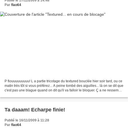
Publié le 17/11/2009 à 14:48
Par
flao64
P fiouuuuuuuuu! L a partie tricotage du textured bouclée hier soir tard, ou ce
matin très tôt si vous préférez... A peine tombé des aiguilles... là on se dit que
c'est pas une blague quand on dit qu'il va falloir le bloquer. Ç a ne ressemble
à rien!!...
Ta daaam! Echarpe finie!
Publié le 16/11/2009 à 11:28
Par
flao64