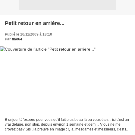
Petit retour en arrière...
Publié le 10/11/2009 à 18:10
Par
flao64
B onjour! J 'espère pour vous qu'il fait plus beau là où vous êtes... ici c'est un
vrai déluge, non stop, depuis environ 1 semaine et demi... V ous ne me
croyez pas? Sisi, la preuve en image : Ç a, mesdames et messieurs, c'est la
cour de la maison, complètement...