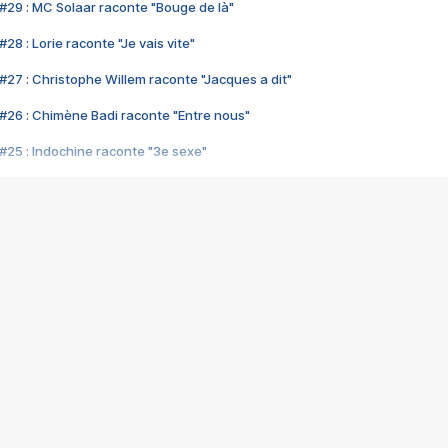
#29 : MC Solaar raconte "Bouge de là"
28 : Lorie raconte "Je vais vite"
#27 : Christophe Willem raconte "Jacques a dit"
#26 : Chimène Badi raconte "Entre nous"
#25 : Indochine raconte "3e sexe"
#24 : Zaho raconte "C'est chelou"
#23 : Patrick Bruel raconte "Au café des délices"
#22 : Kyo raconte "Le chemin"
#21 : Nolwenn Leroy raconte "Cassé"
#20 : Patrick Hernandez raconte "Born to be alive"
#19 : Lorie raconte "Près de moi"
#18 : Michael Jones raconte "A nos actes manqués" (avec Jean-Jacque
#17 : Khaled raconte "Aïcha"