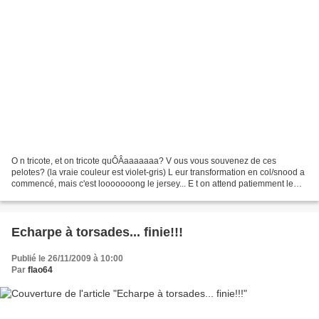
O n tricote, et on tricote quÔÂaaaaaaa? V ous vous souvenez de ces
pelotes? (la vraie couleur est violet-gris) L eur transformation en col/snood a
commencé, mais c'est looooooong le jersey... E t on attend patiemment le
soleil pour vous montrer à quel...
Echarpe à torsades... finie!!!
Publié le 26/11/2009 à 10:00
Par
flao64