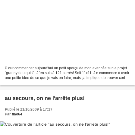
P our commencer aujourd'hui un petit aperçu de mon avancée sur le projet
"granny riquiquis" : J 'en suis à 121 carrés! Soit 11x11. J e commence à avoir
une petite idée de ce que je vais en faire, mais ça implique de trouver certain
tissus... et comme...
au secours, on ne l'arrête plus!
Publié le 21/10/2009 à 17:17
Par
flao64