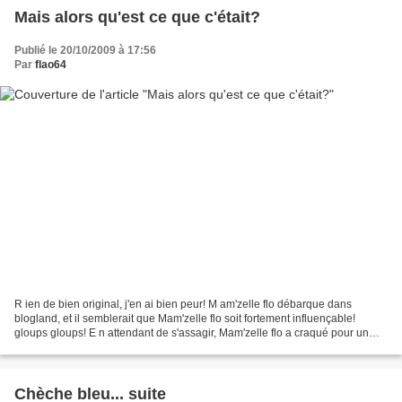
Mais alors qu'est ce que c'était?
Publié le 20/10/2009 à 17:56
Par
flao64
R ien de bien original, j'en ai bien peur! M am'zelle flo débarque dans
blogland, et il semblerait que Mam'zelle flo soit fortement influençable!
gloups gloups! E n attendant de s'assagir, Mam'zelle flo a craqué pour un
nouveau chèche vu chez les grannymaniaques,...
Chèche bleu... suite