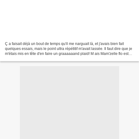
Ç a faisait déjà un bout de temps qu'il me narguait là, et j'avais bien fait
quelques essais, mais le point ultra répétitif m'avait lassée. Il faut dire que je
m'étais mis en tête d'en faire un graaaaaand plaid! M ais Mam'zelle flo est
persévérante, et...