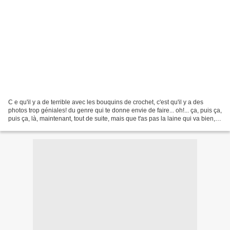
C e qu'il y a de terrible avec les bouquins de crochet, c'est qu'il y a des
photos trop géniales! du genre qui te donne envie de faire... oh!... ça, puis ça,
puis ça, là, maintenant, tout de suite, mais que t'as pas la laine qui va bien,
alors voyons...