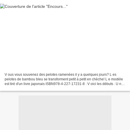
V ous vous souvenez des pelotes ramenées il y a quelques jours? L es
pelotes de bambou bleu se transforment petit à petit en chèche! L e modèle
est tiré d'un livre japonais ISBN978-4-227-17231-8 : V oici les débuts : U n
vrai plaisir à crocheter ce phil'bambou!...