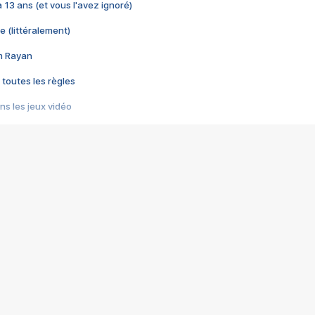
 a 13 ans (et vous l'avez ignoré)
e (littéralement)
im Rayan
 toutes les règles
s les jeux vidéo
us choquant de Rockstar ? - Le scandale BULLY
e plus moche de Steam
du RÊVE tourne au CAUCHEMAR
pendant 8 heures
it… à tort
umiliés par un jeu vidéo
ire - Final Fantasy 8
ti un empire - Age of Empires