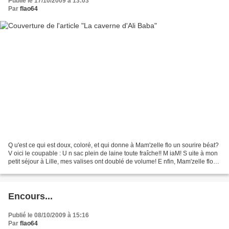
Publié le 17/10/2009 à 13:03
Par
flao64
Q u'est ce qui est doux, coloré, et qui donne à Mam'zelle flo un sourire béat?
V oici le coupable : U n sac plein de laine toute fraîche!! M iaM! S uite à mon
petit séjour à Lille, mes valises ont doublé de volume! E nfin, Mam'zelle flo
n'est pas cruelle,...
Encours...
Publié le 08/10/2009 à 15:16
Par
flao64