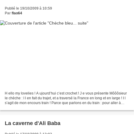
Publié le 19/10/2009 à 10:59
Par
flao64
H ello my lovelies ! A ujourd’hui c’est crochet ! J e vous présente Môôôsieur
le chèche : I l en fait du trajet, et a traversé la France en long et en large ! I l
s’agit de mon encours train ! Parce que parlons en du train : pour aller à
Lille, 2 heures...
La caverne d'Ali Baba