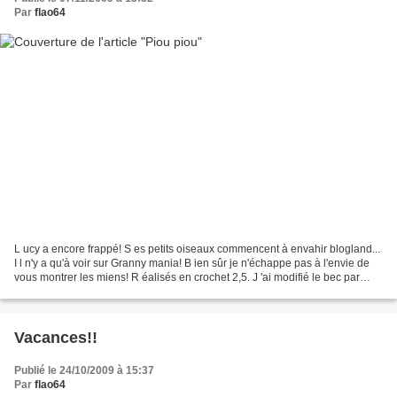
Par
flao64
L ucy a encore frappé! S es petits oiseaux commencent à envahir blogland...
I l n'y a qu'à voir sur Granny mania! B ien sûr je n'échappe pas à l'envie de
vous montrer les miens! R éalisés en crochet 2,5. J 'ai modifié le bec par
rapport à l'original,...
Vacances!!
Publié le 24/10/2009 à 15:37
Par
flao64