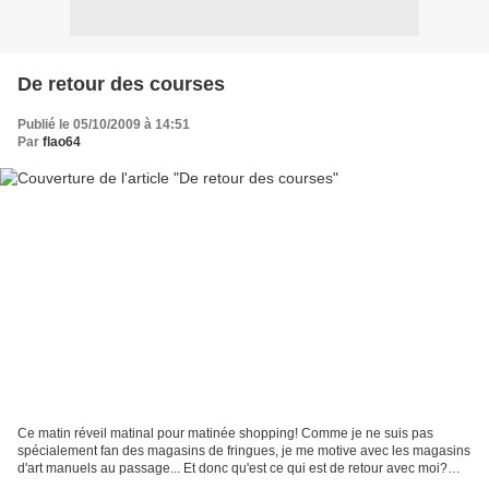
De retour des courses
Publié le 05/10/2009 à 14:51
Par
flao64
Ce matin réveil matinal pour matinée shopping! Comme je ne suis pas
spécialement fan des magasins de fringues, je me motive avec les magasins
d'art manuels au passage... Et donc qu'est ce qui est de retour avec moi?
Quelques pelotes... quelques?? euuuuuuuuuuhh...