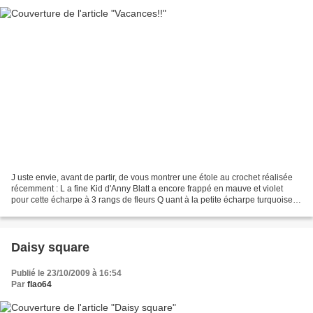
J uste envie, avant de partir, de vous montrer une étole au crochet réalisée
récemment : L a fine Kid d'Anny Blatt a encore frappé en mauve et violet
pour cette écharpe à 3 rangs de fleurs Q uant à la petite écharpe turquoise
dont je vous ai déjà parlé,...
Daisy square
Publié le 23/10/2009 à 16:54
Par
flao64