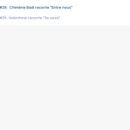
#26 : Chimène Badi raconte "Entre nous"
#25 : Indochine raconte "3e sexe"
#24 : Zaho raconte "C'est chelou"
#23 : Patrick Bruel raconte "Au café des délices"
#22 : Kyo raconte "Le chemin"
#21 : Nolwenn Leroy raconte "Cassé"
#20 : Patrick Hernandez raconte "Born to be alive"
#19 : Lorie raconte "Près de moi"
#18 : Michael Jones raconte "A nos actes manqués" (avec Jean-Jacque
#17 : Khaled raconte "Aïcha"
#16 : Corneille raconte "Parce qu'on vient de loin"
#15 : Indochine raconte "L'aventurier"