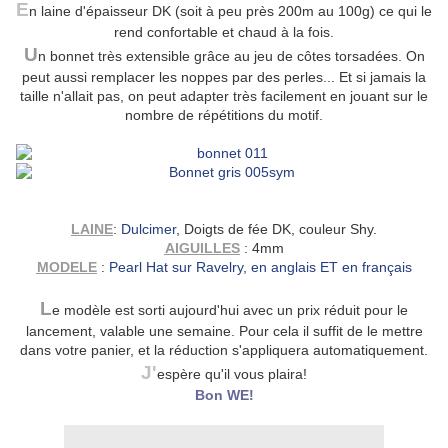
E
n laine d'épaisseur DK (soit à peu près 200m au 100g) ce qui le
rend confortable et chaud à la fois.
U
n bonnet très extensible grâce au jeu de côtes torsadées. On
peut aussi remplacer les noppes par des perles... Et si jamais la
taille n'allait pas, on peut adapter très facilement en jouant sur le
nombre de répétitions du motif.
LAINE
:
Dulcimer
, Doigts de fée DK, couleur Shy.
AIGUILLES
: 4mm
MODELE
:
Pearl Hat sur Ravelry, en anglais ET en français
L
e modèle est sorti aujourd'hui avec un prix réduit pour le
lancement, valable une semaine. Pour cela il suffit de le mettre
dans votre panier, et la réduction s'appliquera automatiquement.
J'
espère qu'il vous plaira!
Bon WE!