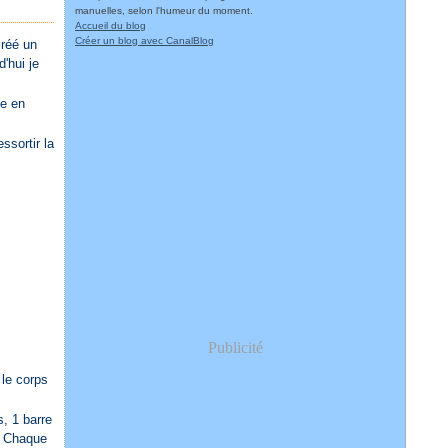
manuelles, selon l'humeur du moment.
Accueil du blog
Créer un blog avec CanalBlog
créé un
'hui je
te en
ssortir la
Publicité
 le corps
s, 1 barre
. Chaque