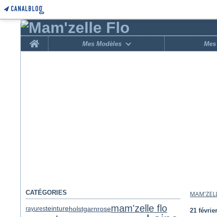
Home
Mes Modèles
Mes 
CATÉGORIES
MAM'ZELL
mam'zelle flo
holstgarn
rose
teinture
rayures
21 févrie