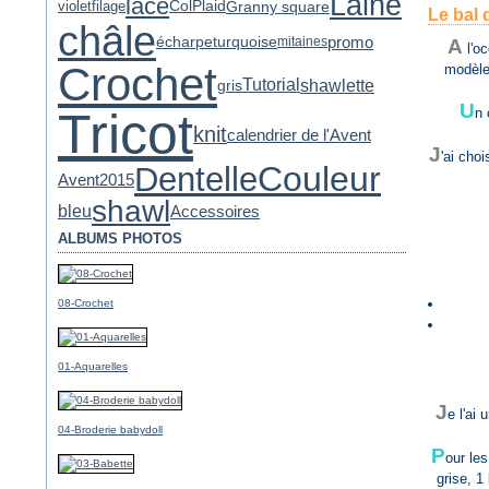
Laine
lace
violet
Granny square
filage
Col
Plaid
Le bal 
châle
promo
écharpe
turquoise
mitaines
A
l'oc
Crochet
modèle 
shawlette
Tutorial
gris
U
Tricot
n 
knit
calendrier de l'Avent
J
'ai choi
Couleur
Dentelle
Avent2015
shawl
bleu
Accessoires
ALBUMS PHOTOS
08-Crochet
01-Aquarelles
J
e l'ai
04-Broderie babydoll
P
our les
grise, 1