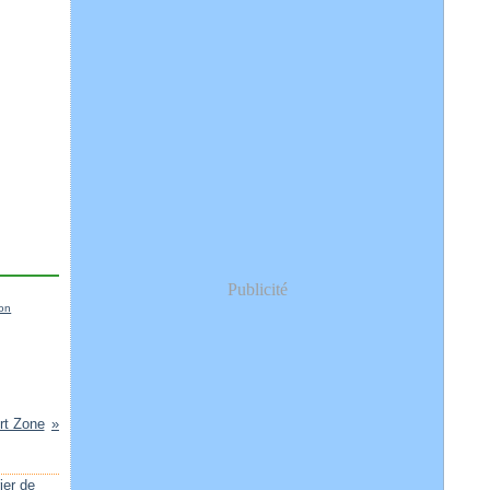
Publicité
lon
rt Zone