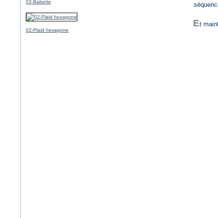
03-Babette
séquence
E
t main
02-Plaid hexagone