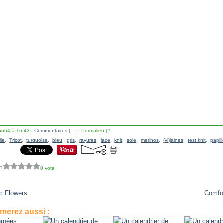
lao64 à 16:43 -
Commentaires [
…
]
- Permalien [
#
]
lle
,
Tricot
,
turquoise
,
bleu
,
gris
,
rayures
,
lace
,
knit
,
soie
,
merinos
,
(vi)laines
,
test knit
,
papil
 ?
0 vote
c Flowers
Comfo
merez aussi :