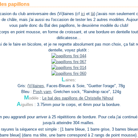
des papillons
casion du club anniversaire des (Vi)laines (cf
ici
et
là
) j'avais non seulement 
de châle, mais j'ai aussi eu l'occasion de tester les 2 autres modèles. Aujourd
vous parle donc du Bal des papillons, le deuxième modèle du club!
corps en point mousse, en forme de croissant, et une bordure en dentelle tou
délicatesse...
si de le faire en bicolore, et je ne regrette absolument pas mon choix, ça fait re
dentelle, voyez plutôt :
L
aines
:
Gris:
(Vi)laines
, Faces-Bleues & Soie, "Guetter l'orage", 78g
Bleu :
Posh yarn
, Gretchen sock, "Raindrop race", 124g
M
odèle
:
Le bal des papillons de Christelle Nihoul
A
iguilles
: 3.75mm pour le corps, et 4mm pour la bordure.
 un peu aggrandi pour arriver à 25 répétitions de bordure. Pour cela j'ai continué
jusqu'à atteindre 304 mailles.
 rayures la séquence est simple : [1 barre bleue, 1 barre grise, 3 barres bleue
 barre bleue] (dans ma tête, une barre correspond à 2 rangs de point mousse)