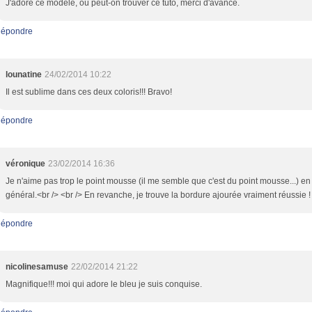
J'adore ce modèle, où peut-on trouver ce tuto, merci d'avance.
épondre
lounatine
24/02/2014 10:22
Il est sublime dans ces deux coloris!!! Bravo!
épondre
véronique
23/02/2014 16:36
Je n'aime pas trop le point mousse (il me semble que c'est du point mousse...) en
général.<br /> <br /> En revanche, je trouve la bordure ajourée vraiment réussie !
épondre
nicolinesamuse
22/02/2014 21:22
Magnifique!!! moi qui adore le bleu je suis conquise.