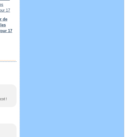
r de
 les
Jour 17
cot !