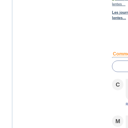
Les jour
lentes...
Comme
C
R
M