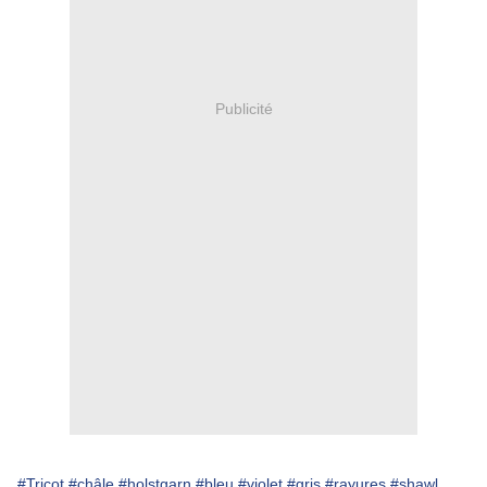
Publicité
#Tricot
#châle
#holstgarn
#bleu
#violet
#gris
#rayures
#shawl