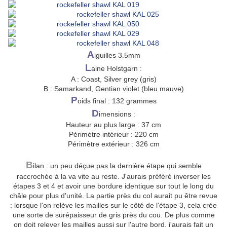
A
iguilles 3.5mm
L
aine Holstgarn :
A : Coast, Silver grey (gris)
B : Samarkand, Gentian violet (bleu mauve)
P
oids final : 132 grammes
D
imensions :
Hauteur au plus large : 37 cm
Périmètre intérieur : 220 cm
Périmètre extérieur : 326 cm
B
ilan : un peu déçue pas la dernière étape qui semble
raccrochée à la va vite au reste. J'aurais préféré inverser les
étapes 3 et 4 et avoir une bordure identique sur tout le long du
châle pour plus d'unité. La partie près du col aurait pu être revue
: lorsque l'on relève les mailles sur le côté de l'étape 3, cela crée
une sorte de surépaisseur de gris près du cou. De plus comme
on doit relever les mailles aussi sur l'autre bord, j'aurais fait un