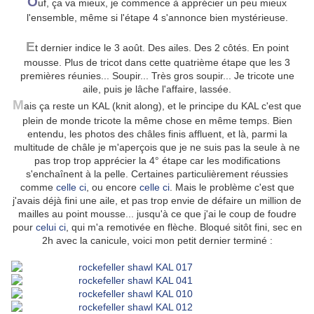
O
uf, ça va mieux, je commence à apprécier un peu mieux
l'ensemble, même si l'étape 4 s'annonce bien mystérieuse.
E
t dernier indice le 3 août. Des ailes. Des 2 côtés. En point
mousse. Plus de tricot dans cette quatrième étape que les 3
premières réunies... Soupir... Très gros soupir... Je tricote une
aile, puis je lâche l'affaire, lassée.
M
ais ça reste un KAL (knit along), et le principe du KAL c'est que
plein de monde tricote la même chose en même temps. Bien
entendu, les photos des châles finis affluent, et là, parmi la
multitude de châle je m'aperçois que je ne suis pas la seule à ne
pas trop trop apprécier la 4° étape car les modifications
s'enchaînent à la pelle. Certaines particulièrement réussies
comme
celle ci
, ou encore
celle ci
. Mais le problème c'est que
j'avais déjà fini une aile, et pas trop envie de défaire un million de
mailles au point mousse... jusqu'à ce que j'ai le coup de foudre
pour
celui ci
, qui m'a remotivée en flèche. Bloqué sitôt fini, sec en
2h avec la canicule, voici mon petit dernier terminé :