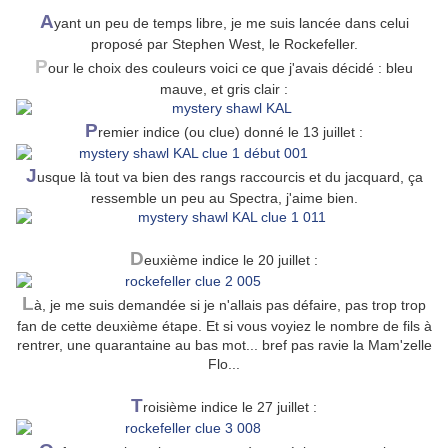
A
yant un peu de temps libre, je me suis lancée dans celui
proposé par Stephen West, le Rockefeller.
P
our le choix des couleurs voici ce que j'avais décidé : bleu
mauve, et gris clair :
P
remier indice (ou clue) donné le 13 juillet :
J
usque là tout va bien des rangs raccourcis et du jacquard, ça
ressemble un peu au Spectra, j'aime bien.
D
euxième indice le 20 juillet :
L
à, je me suis demandée si je n'allais pas défaire, pas trop trop
fan de cette deuxième étape. Et si vous voyiez le nombre de fils à
rentrer, une quarantaine au bas mot... bref pas ravie la Mam'zelle
Flo...
T
roisième indice le 27 juillet :