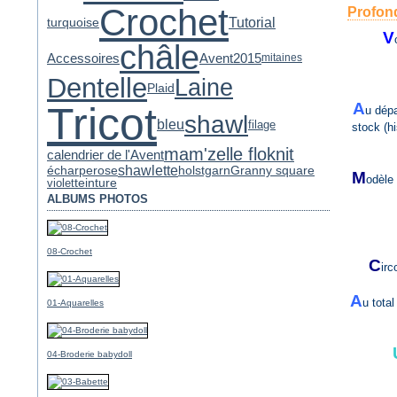
Crochet
Profon
Tutorial
turquoise
V
châle
Accessoires
Avent2015
mitaines
Dentelle
Laine
Plaid
Tricot
A
u dépa
shawl
bleu
filage
stock (hi
mam'zelle flo
knit
calendrier de l'Avent
shawlette
écharpe
rose
holstgarn
Granny square
M
odèle 
violet
teinture
ALBUMS PHOTOS
08-Crochet
C
irc
A
u tota
01-Aquarelles
04-Broderie babydoll