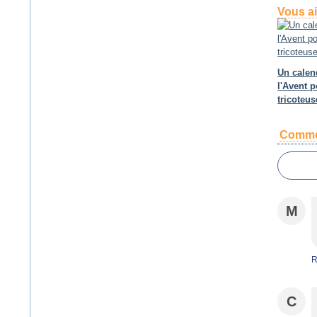
Vous ai
Un calen
l'Avent p
tricoteus
Comme
M
R
C