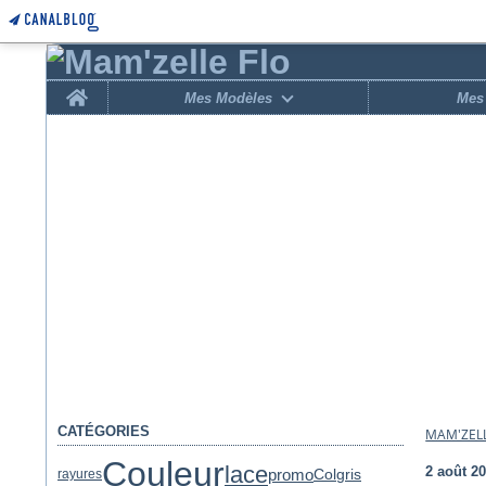
Home
Mes Modèles
Mes 
CATÉGORIES
MAM'ZELL
Couleur
lace
2 août 2
promo
gris
Col
rayures