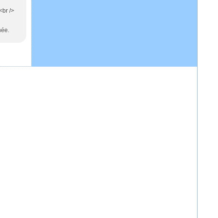
<br />
née.