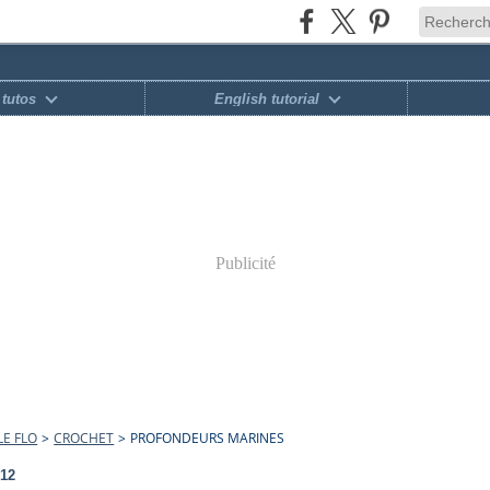
tutos
English tutorial
Publicité
E FLO
>
CROCHET
>
PROFONDEURS MARINES
012