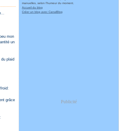
manuelles, selon l'humeur du moment.
Accueil du blog
Créer un blog avec CanalBlog
...
n peu mon
antité un
 du plaid
froid:
ment grâce
Publicité
: