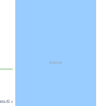
Publicité
eams #2