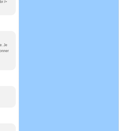
br />
e. Je
donner
>