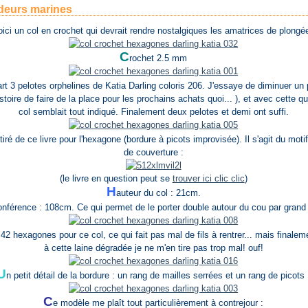
deurs marines
oici un col en crochet qui devrait rendre nostalgiques les amatrices de plongée
C
rochet 2.5 mm
rt 3 pelotes orphelines de Katia Darling coloris 206. J'essaye de diminuer u
stoire de faire de la place pour les prochains achats quoi... ), et avec cette qu
col semblait tout indiqué. Finalement deux pelotes et demi ont suffi.
tiré de ce livre pour l'hexagone (bordure à picots improvisée). Il s'agit du motif
de couverture :
(le livre en question peut se
trouver ici clic clic
)
H
auteur du col : 21cm.
onférence : 108cm. Ce qui permet de le porter double autour du cou par grand 
l 42 hexagones pour ce col, ce qui fait pas mal de fils à rentrer... mais finale
à cette laine dégradée je ne m'en tire pas trop mal! ouf!
U
n petit détail de la bordure : un rang de mailles serrées et un rang de picots 
C
e modèle me plaît tout particulièrement à contrejour :