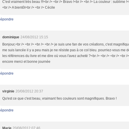
C'est vraiment très beau !!!<br /> <br /> Bravo !<br /> <br /> La couleur : sublime !<
<br /> A bientôt<br /> <br /> Cécile
épondre
dominique
24/08/2012 15:15
Bonjour,<br /> <br /> <br /> <br /> je suis une fan de vos créations, c'est magnifiqu
me suis lancée il y a peu mais je ne résiste pas à ce col bleu. pourriez-vous me 
les références du livre et me dire où vous l'avez acheté ?<br /> <br /> <br /> <br /
encore merci et bonne journée
épondre
virginie
20/08/2012 20:37
Qu'est ce que c'est beau, vraimant !les couleurs sont magnifiques. Bravo !
épondre
Marie
20/08/2012 07:46