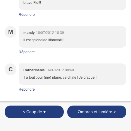
bravo Flo!!!
Répondre
M
mandy
18/07/2012 18:39
il est splendide!!!!bravo!!!!
Répondre
C
Catherinebis
16/07/2012 08:48
Il a tout pour (me) plaire, ce châle ! Je craque !
Répondre
< Coup de ♥
Ombres et lumière >