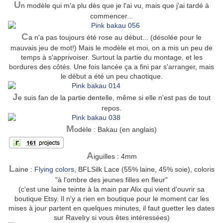
U
n modèle qui m'a plu dès que je l'ai vu, mais que j'ai tardé à
commencer...
C
a n'a pas toujours été rose au début... (désolée pour le
mauvais jeu de mot!) Mais le modèle et moi, on a mis un peu de
temps à s'apprivoiser. Surtout la partie du montage, et les
bordures des côtés. Une fois lancée ça a fini par s'arranger, mais
le début a été un peu chaotique.
J
e suis fan de la partie dentelle, même si elle n'est pas de tout
repos.
M
odèle : Bakau (en anglais)
A
iguilles : 4mm
L
aine :
Flying colors
, BFLSilk Lace (55% laine, 45% soie), coloris
"à l'ombre des jeunes filles en fleur"
(c'est une laine teinte à la main par Alix qui vient d'ouvrir sa
boutique Etsy. Il n'y a rien en boutique pour le moment car les
mises à jour partent en quelques minutes, il faut guetter les dates
sur Ravelry si vous êtes intéressées)