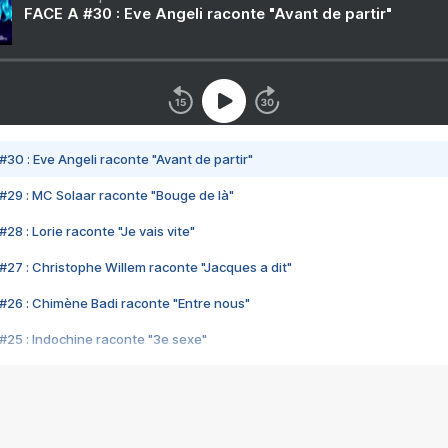
FACE A #30 : Eve Angeli raconte "Avant de partir"
#30 : Eve Angeli raconte "Avant de partir"
#29 : MC Solaar raconte "Bouge de là"
28 : Lorie raconte "Je vais vite"
#27 : Christophe Willem raconte "Jacques a dit"
#26 : Chimène Badi raconte "Entre nous"
#25 : Indochine raconte "3e sexe"
#24 : Zaho raconte "C'est chelou"
#23 : Patrick Bruel raconte "Au café des délices"
#22 : Kyo raconte "Le chemin"