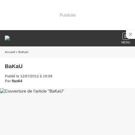
Publicité
MENU
Accueil
» BaKaU
BaKaU
Publié le 12/07/2012 à 19:08
Par
flao64