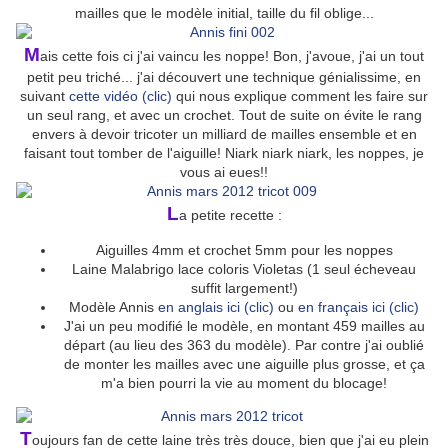
mailles que le modèle initial, taille du fil oblige...
M
ais cette fois ci j'ai vaincu les noppe! Bon, j'avoue, j'ai un tout
petit peu triché... j'ai découvert une technique génialissime, en
suivant
cette vidéo (clic)
qui nous explique comment les faire sur
un seul rang, et avec un crochet. Tout de suite on évite le rang
envers à devoir tricoter un milliard de mailles ensemble et en
faisant tout tomber de l'aiguille! Niark niark niark, les noppes, je
vous ai eues!!
L
a petite recette :
Aiguilles 4mm et crochet 5mm pour les noppes
Laine Malabrigo lace coloris Violetas (1 seul écheveau
suffit largement!)
Modèle Annis
en anglais ici (clic)
ou
en français ici (clic)
J'ai un peu modifié le modèle, en montant 459 mailles au
départ (au lieu des 363 du modèle). Par contre j'ai oublié
de monter les mailles avec une aiguille plus grosse, et ça
m'a bien pourri la vie au moment du blocage!
T
oujours fan de cette laine très très douce, bien que j'ai eu plein