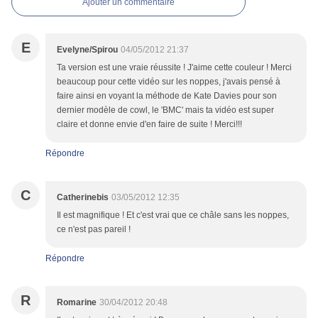
Ajouter un commentaire
E
Evelyne/Spirou
04/05/2012 21:37
Ta version est une vraie réussite ! J'aime cette couleur ! Merci
beaucoup pour cette vidéo sur les noppes, j'avais pensé à
faire ainsi en voyant la méthode de Kate Davies pour son
dernier modèle de cowl, le 'BMC' mais ta vidéo est super
claire et donne envie d'en faire de suite ! Merci!!!
Répondre
C
Catherinebis
03/05/2012 12:35
Il est magnifique ! Et c'est vrai que ce châle sans les noppes,
ce n'est pas pareil !
Répondre
R
Romarine
30/04/2012 20:48