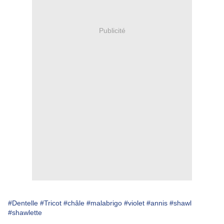
Publicité
#Dentelle
#Tricot
#châle
#malabrigo
#violet
#annis
#shawl
#shawlette