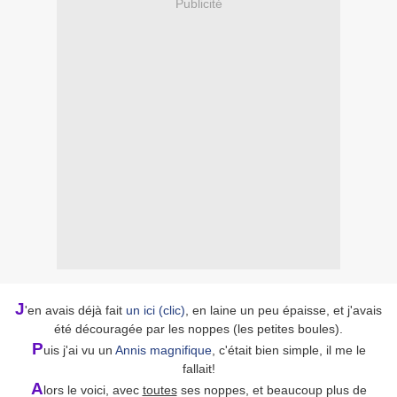
Publicité
J
'en avais déjà fait
un ici (clic)
, en laine un peu épaisse, et j'avais
été découragée par les noppes (les petites boules).
P
uis j'ai vu un
Annis magnifique
, c'était bien simple, il me le
fallait!
A
lors le voici, avec
toutes
ses noppes, et beaucoup plus de