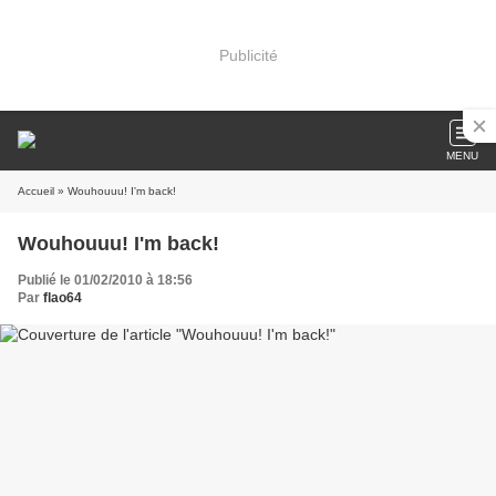
Publicité
MENU
Accueil
» Wouhouuu! I'm back!
Wouhouuu! I'm back!
Publié le 01/02/2010 à 18:56
Par
flao64