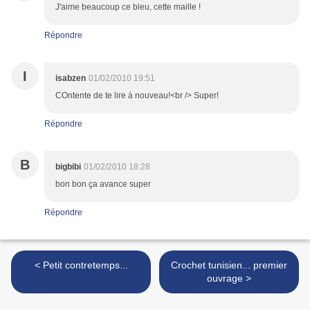
J'aime beaucoup ce bleu, cette maille !
Répondre
I
isabzen
01/02/2010 19:51
COntente de te lire à nouveau!<br /> Super!
Répondre
B
bigbibi
01/02/2010 18:28
bon bon ça avance super
Répondre
< Petit contretemps...
Crochet tunisien... premier
ouvrage >