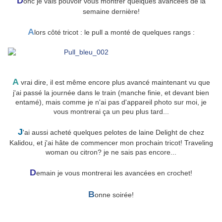
D
onc je vais pouvoir vous montrer quelques avancées de la
semaine dernière!
A
lors côté tricot : le pull a monté de quelques rangs :
A
vrai dire, il est même encore plus avancé maintenant vu que
j'ai passé la journée dans le train (manche finie, et devant bien
entamé), mais comme je n'ai pas d'appareil photo sur moi, je
vous montrerai ça un peu plus tard...
J
'ai aussi acheté quelques pelotes de laine Delight de chez
Kalidou, et j'ai hâte de commencer mon prochain tricot! Traveling
woman ou citron? je ne sais pas encore...
D
emain je vous montrerai les avancées en crochet!
B
onne soirée!