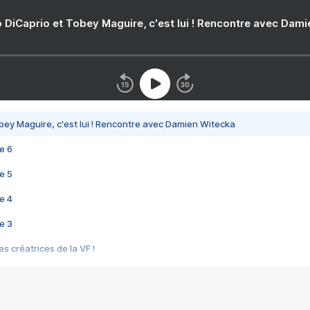
 DiCaprio et Tobey Maguire, c'est lui ! Rencontre avec Dam
bey Maguire, c'est lui ! Rencontre avec Damien Witecka
e 6
e 5
e 4
e 3
s créatrices de la VF !
e 2
e 1