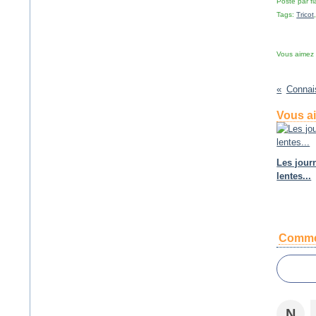
Posté par f
Tags:
Tricot
Vous aimez
Connai
Vous ai
Les jour
lentes...
Comme
N