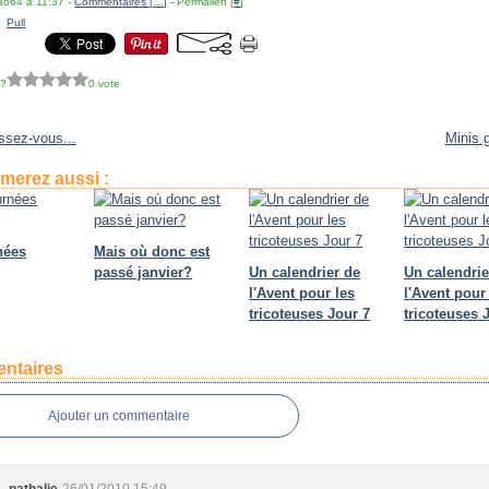
lao64 à 11:37 -
Commentaires [
…
]
- Permalien [
#
]
,
Pull
 ?
0 vote
ssez-vous...
Minis 
merez aussi :
nées
Mais où donc est
passé janvier?
Un calendrier de
Un calendrie
l'Avent pour les
l'Avent pour
tricoteuses Jour 7
tricoteuses 
ntaires
Ajouter un commentaire