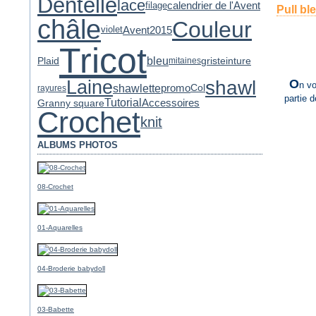
Dentelle
lace
calendrier de l'Avent
filage
Pull bl
châle
Couleur
Avent2015
violet
Tricot
bleu
gris
Plaid
teinture
mitaines
Laine
shawl
O
n vo
shawlette
promo
Col
rayures
partie d
Tutorial
Accessoires
Granny square
Crochet
knit
ALBUMS PHOTOS
08-Crochet
01-Aquarelles
04-Broderie babydoll
03-Babette