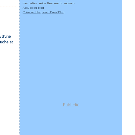
manuelles, selon l'humeur du moment.
Accueil du blog
Créer un blog avec CanalBlog
à d'une
auche et
Publicité