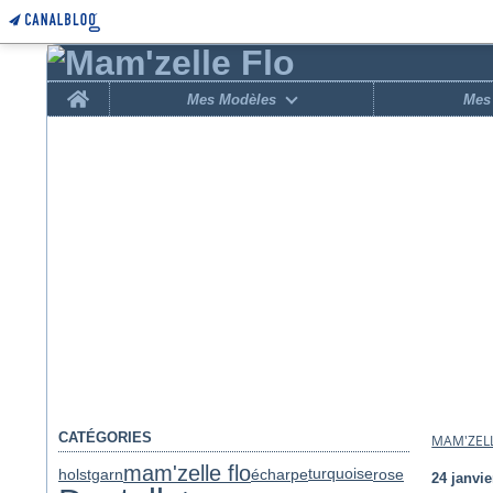
Home
Mes Modèles
Mes 
CATÉGORIES
MAM'ZELL
mam'zelle flo
holstgarn
écharpe
rose
turquoise
24 janvie