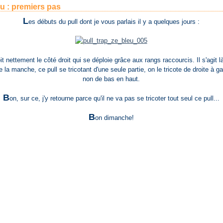
eu : premiers pas
L
es débuts du pull dont je vous parlais il y a quelques jours :
it nettement le côté droit qui se déploie grâce aux rangs raccourcis. Il s'agit l
e la manche, ce pull se tricotant d'une seule partie, on le tricote de droite à g
non de bas en haut.
B
on, sur ce, j'y retourne parce qu'il ne va pas se tricoter tout seul ce pull...
B
on dimanche!