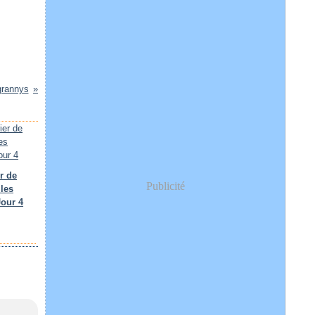
grannys
r de
Publicité
 les
Jour 4