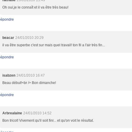
nathalie
26/01/2010 15:49
Oh oui,je le connaît et il va être très beau!
épondre
beacar
24/01/2010 20:29
il va être superbe c'est sur mais quel travail! ton fil a l'air très fin...
épondre
isabzen
24/01/2010 16:47
Beau début!<br /> Bon dimanche!
épondre
Arbrealaine
24/01/2010 14:52
Bon tricot! Vivement qu'il soit fini... et qu'on voit le résultat.